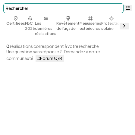
Rechercher
Certifiées
FBC
Les
Revêtement
Menuiseries
Protection
Bio et
2026
dernières
de façade
extérieures
solaire
géoso
réalisations
0
réalisations correspondent à votre recherche
Une question sans réponse ?
Demandez à notre
communauté
Forum Q/R