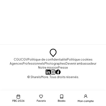
CGU
CGV
Politique de confidentialité
Politique cookies
Agences
Professionnels
Photographes
Devenir ambassadeur
Notre mission
Presse
© ShareIsMore. Tous droits réservés.
FBC 2026
Favoris
Books
Mon compte