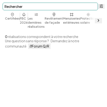
Rechercher
Certifiées
FBC
Les
Revêtement
Menuiseries
Protection
Bio et
2026
dernières
de façade
extérieures
solaire
géoso
réalisations
0
réalisations correspondent à votre recherche
Une question sans réponse ?
Demandez à notre
communauté
Forum Q/R