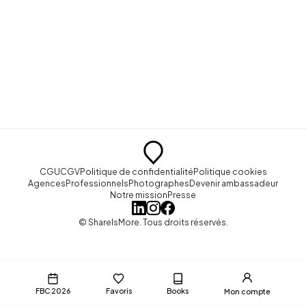
CGU
CGV
Politique de confidentialité
Politique cookies
Agences
Professionnels
Photographes
Devenir ambassadeur
Notre mission
Presse
© ShareIsMore. Tous droits réservés.
FBC 2026
Favoris
Books
Mon compte