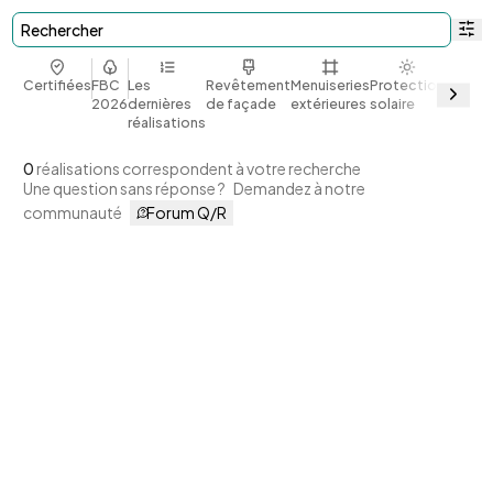
Rechercher
Certifiées
FBC
Les
Revêtement
Menuiseries
Protection
Bio et
2026
dernières
de façade
extérieures
solaire
géoso
réalisations
0
réalisations correspondent à votre recherche
Une question sans réponse ?
Demandez à notre
communauté
Forum Q/R