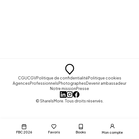
CGU
CGV
Politique de confidentialité
Politique cookies
Agences
Professionnels
Photographes
Devenir ambassadeur
Notre mission
Presse
© ShareIsMore. Tous droits réservés.
FBC 2026
Favoris
Books
Mon compte