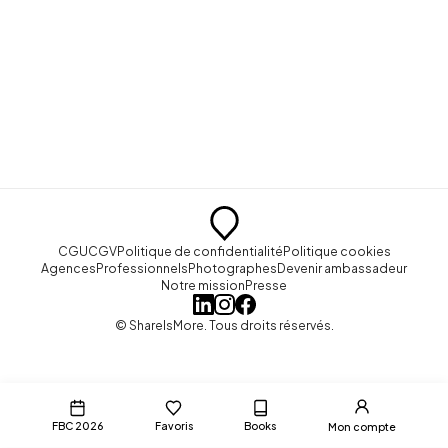
CGU
CGV
Politique de confidentialité
Politique cookies
Agences
Professionnels
Photographes
Devenir ambassadeur
Notre mission
Presse
© ShareIsMore. Tous droits réservés.
FBC 2026
Favoris
Books
Mon compte