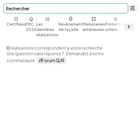
Rechercher
Certifiées
FBC
Les
Revêtement
Menuiseries
Protection
Bio et
2026
dernières
de façade
extérieures
solaire
géoso
réalisations
0
réalisations correspondent à votre recherche
Une question sans réponse ?
Demandez à notre
communauté
Forum Q/R