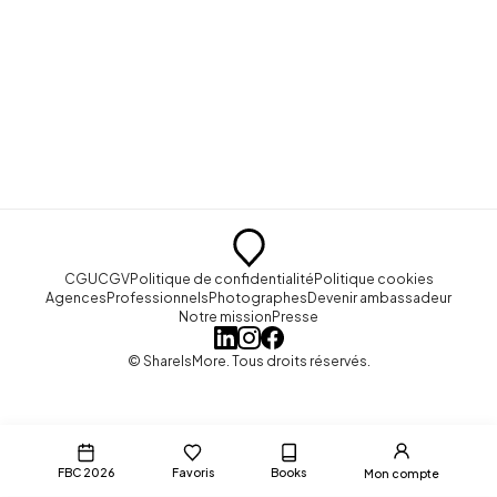
CGU
CGV
Politique de confidentialité
Politique cookies
Agences
Professionnels
Photographes
Devenir ambassadeur
Notre mission
Presse
© ShareIsMore. Tous droits réservés.
FBC 2026
Favoris
Books
Mon compte