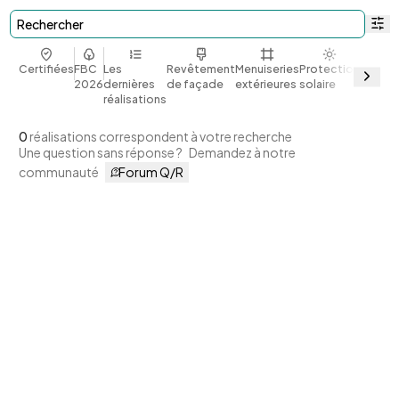
Rechercher
Certifiées
FBC
Les
Revêtement
Menuiseries
Protection
Bio et
2026
dernières
de façade
extérieures
solaire
géoso
réalisations
0
réalisations correspondent à votre recherche
Une question sans réponse ?
Demandez à notre
communauté
Forum Q/R