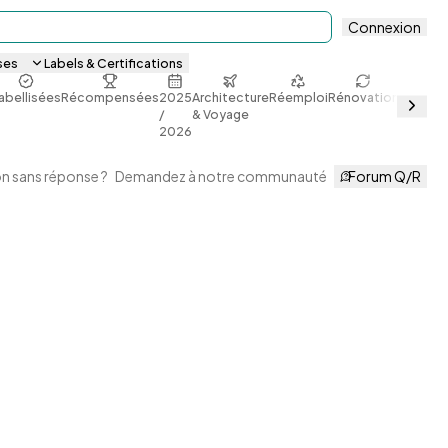
Connexion
ses
Labels & Certifications
abellisées
Récompensées
2025
Architecture
Réemploi
Rénovation
Sobriét
/
& Voyage
énergét
2026
n sans réponse ?
Demandez à notre communauté
Forum Q/R