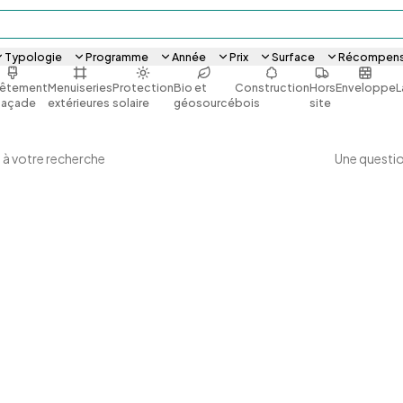
Typologie
Programme
Année
Prix
Surface
Récompen
êtement
Menuiseries
Protection
Bio et
Construction
Hors
Enveloppe
L
façade
extérieures
solaire
géosourcé
bois
site
Une questio
 à votre recherche