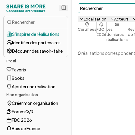
Rechercher
Localisation
Acteurs
Rechercher
Certifiées
FBC
Les
Rev
S'inspirer de réalisations
2026
dernières
de 
réalisations
Identifier des partenaires
Découvrir des savoir-faire
0
réalisations correspondent
Profil
Favoris
Books
Ajouter une réalisation
Mon organisation
Créer mon organisation
Forum Q/R
FBC 2026
Bois de France