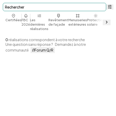
Rechercher
Certifiées
FBC
Les
Revêtement
Menuiseries
Protection
Bio et
2026
dernières
de façade
extérieures
solaire
géoso
réalisations
0
réalisations correspondent à votre recherche
Une question sans réponse ?
Demandez à notre
communauté
Forum Q/R