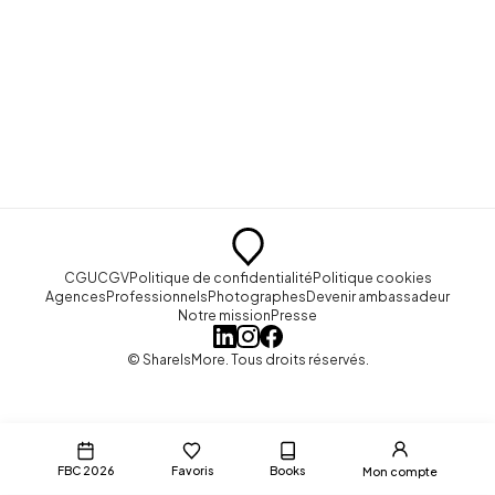
CGU
CGV
Politique de confidentialité
Politique cookies
Agences
Professionnels
Photographes
Devenir ambassadeur
Notre mission
Presse
© ShareIsMore. Tous droits réservés.
FBC 2026
Favoris
Books
Mon compte