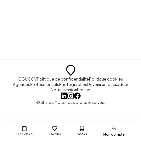
CGU
CGV
Politique de confidentialité
Politique cookies
Agences
Professionnels
Photographes
Devenir ambassadeur
Notre mission
Presse
© ShareIsMore. Tous droits réservés.
FBC 2026
Favoris
Books
Mon compte