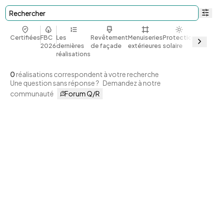
Rechercher
Certifiées
FBC
Les
Revêtement
Menuiseries
Protection
Bio et
2026
dernières
de façade
extérieures
solaire
géoso
réalisations
0
réalisations correspondent à votre recherche
Une question sans réponse ?
Demandez à notre
communauté
Forum Q/R