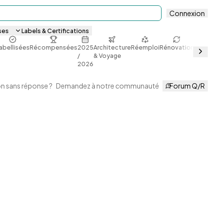
Connexion
ses
Labels & Certifications
abellisées
Récompensées
2025
Architecture
Réemploi
Rénovation
Sobriét
/
& Voyage
énergét
2026
n sans réponse ?
Demandez à notre communauté
Forum Q/R