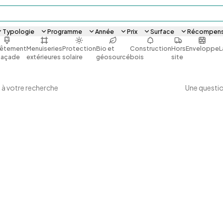
Typologie
Programme
Année
Prix
Surface
Récompen
êtement
Menuiseries
Protection
Bio et
Construction
Hors
Enveloppe
L
façade
extérieures
solaire
géosourcé
bois
site
Une questio
 à votre recherche