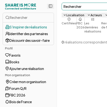
Rechercher
Localisation
Acteurs
Rechercher
Certifiées
FBC
Les
Rev
S'inspirer de réalisations
2026
dernières
de 
réalisations
Identifier des partenaires
Découvrir des savoir-faire
0
réalisations correspondent
Profil
Favoris
Books
Ajouter une réalisation
Mon organisation
Créer mon organisation
Forum Q/R
FBC 2026
Bois de France