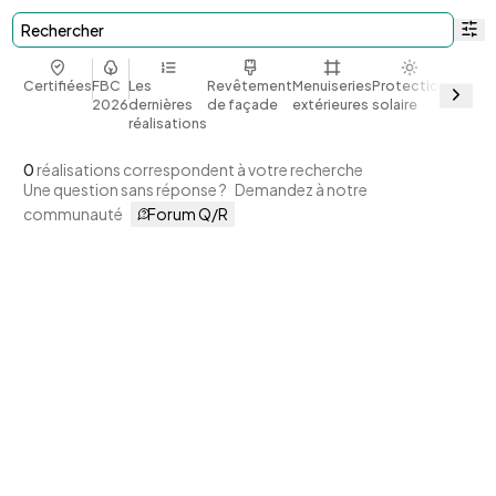
Rechercher
Certifiées
FBC
Les
Revêtement
Menuiseries
Protection
Bio et
2026
dernières
de façade
extérieures
solaire
géoso
réalisations
0
réalisations correspondent à votre recherche
Une question sans réponse ?
Demandez à notre
communauté
Forum Q/R