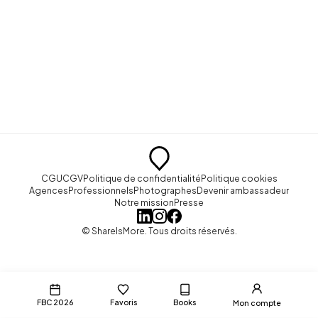
CGU
CGV
Politique de confidentialité
Politique cookies
Agences
Professionnels
Photographes
Devenir ambassadeur
Notre mission
Presse
© ShareIsMore. Tous droits réservés.
FBC 2026
Favoris
Books
Mon compte