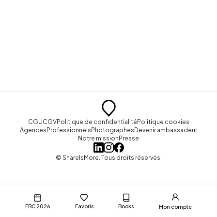
CGU
CGV
Politique de confidentialité
Politique cookies
Agences
Professionnels
Photographes
Devenir ambassadeur
Notre mission
Presse
© ShareIsMore. Tous droits réservés.
FBC 2026
Favoris
Books
Mon compte