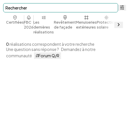
Rechercher
Certifiées
FBC
Les
Revêtement
Menuiseries
Protection
Bio et
2026
dernières
de façade
extérieures
solaire
géoso
réalisations
0
réalisations correspondent à votre recherche
Une question sans réponse ?
Demandez à notre
communauté
Forum Q/R