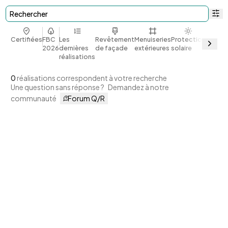
Rechercher
Certifiées
FBC
Les
Revêtement
Menuiseries
Protection
Bio et
2026
dernières
de façade
extérieures
solaire
géoso
réalisations
0
réalisations correspondent à votre recherche
Une question sans réponse ?
Demandez à notre
communauté
Forum Q/R