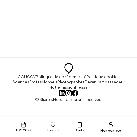
CGU
CGV
Politique de confidentialité
Politique cookies
Agences
Professionnels
Photographes
Devenir ambassadeur
Notre mission
Presse
© ShareIsMore. Tous droits réservés.
FBC 2026
Favoris
Books
Mon compte