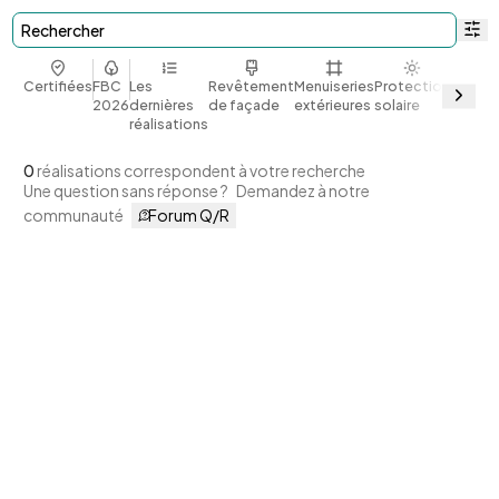
Rechercher
Certifiées
FBC
Les
Revêtement
Menuiseries
Protection
Bio et
2026
dernières
de façade
extérieures
solaire
géoso
réalisations
0
réalisations correspondent à votre recherche
Une question sans réponse ?
Demandez à notre
communauté
Forum Q/R