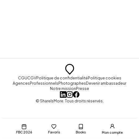
CGU
CGV
Politique de confidentialité
Politique cookies
Agences
Professionnels
Photographes
Devenir ambassadeur
Notre mission
Presse
© ShareIsMore. Tous droits réservés.
FBC 2026
Favoris
Books
Mon compte