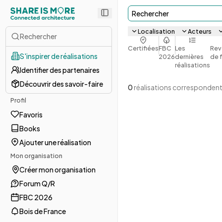
Rechercher
Localisation
Acteurs
Rechercher
Certifiées
FBC
Les
Rev
S'inspirer de réalisations
2026
dernières
de 
réalisations
Identifier des partenaires
Découvrir des savoir-faire
0
réalisations correspondent
Profil
Favoris
Books
Ajouter une réalisation
Mon organisation
Créer mon organisation
Forum Q/R
FBC 2026
Bois de France