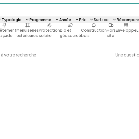
Typologie
Programme
Année
Prix
Surface
Récompen
êtement
Menuiseries
Protection
Bio et
Construction
Hors
Enveloppe
L
façade
extérieures
solaire
géosourcé
bois
site
Une questio
 à votre recherche