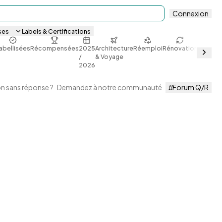
Connexion
ses
Labels & Certifications
abellisées
Récompensées
2025
Architecture
Réemploi
Rénovation
Sobriét
/
& Voyage
énergét
2026
n sans réponse ?
Demandez à notre communauté
Forum Q/R