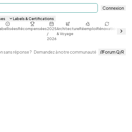
Connexion
ses
Labels & Certifications
abellisées
Récompensées
2025
Architecture
Réemploi
Rénovation
Sobriét
/
& Voyage
énergét
2026
n sans réponse ?
Demandez à notre communauté
Forum Q/R