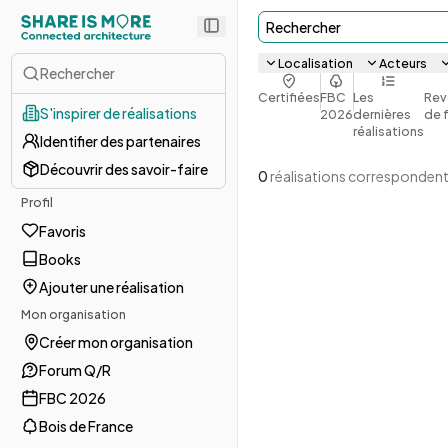
Rechercher
Localisation
Acteurs
Rechercher
Certifiées
FBC
Les
Rev
S'inspirer de réalisations
2026
dernières
de 
réalisations
Identifier des partenaires
Découvrir des savoir-faire
0
réalisations correspondent
Profil
Favoris
Books
Ajouter une réalisation
Mon organisation
Créer mon organisation
Forum Q/R
FBC 2026
Bois de France