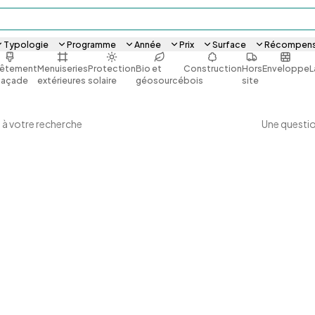
Typologie
Programme
Année
Prix
Surface
Récompen
êtement
Menuiseries
Protection
Bio et
Construction
Hors
Enveloppe
L
façade
extérieures
solaire
géosourcé
bois
site
Une questio
 à votre recherche