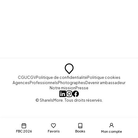
CGU
CGV
Politique de confidentialité
Politique cookies
Agences
Professionnels
Photographes
Devenir ambassadeur
Notre mission
Presse
© ShareIsMore. Tous droits réservés.
FBC 2026
Favoris
Books
Mon compte