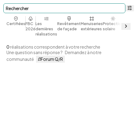
Rechercher
Certifiées
FBC
Les
Revêtement
Menuiseries
Protection
Bio et
2026
dernières
de façade
extérieures
solaire
géoso
réalisations
0
réalisations correspondent à votre recherche
Une question sans réponse ?
Demandez à notre
communauté
Forum Q/R