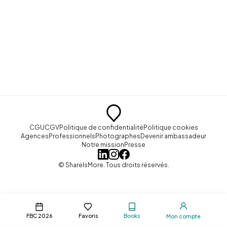
CGU
CGV
Politique de confidentialité
Politique cookies
Agences
Professionnels
Photographes
Devenir ambassadeur
Notre mission
Presse
© ShareIsMore. Tous droits réservés.
FBC 2026
Favoris
Books
Mon compte