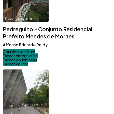
©
Gabrielle Lerailler
Pedregulho - Conjunto Residencial
Prefeito Mendes de Moraes
Affonso Eduardo Reidy
Coursive extérieure
Façade en terre cuite
Façade double peau
Façade courbe