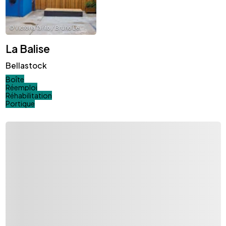
©
Victoria Tanto / Bruno Levy
La Balise
Bellastock
Boîte
Réemploi
Réhabilitation
Portique