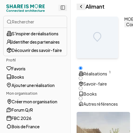
Alimant
MOE 
Rechercher
Con
S'inspirer de réalisations
Identifier des partenaires
Découvrir des savoir-faire
Profil
Favoris
1
Réalisations
Books
Savoir-faire
Ajouter une réalisation
Mon organisation
Books
Créer mon organisation
Autres références
Forum Q/R
FBC 2026
Bois de France