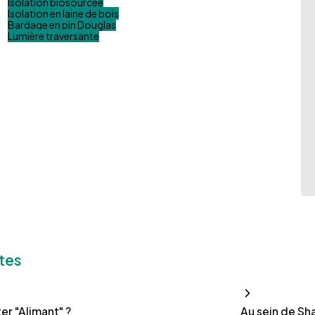
Isolation biosourcée
Isolation en laine de bois
Bardage en pin Douglas
Lumière traversante
tes
r "Alimant" ?
Au sein de Sha