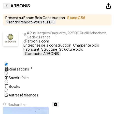
ARBONIS
Présent au Forum Bois Construction
- Stand
C56
Prendre rendez-vous au FBC
4 Rue Jacques Daguerre, 92500 Rueil Malmaison
Cedex, France
arbonis.com
Entreprise de la construction
Charpente bois
Fabricant
Structure
Structure bois
Contacter ARBONIS
5
Réalisations
Savoir-faire
Books
Autres références