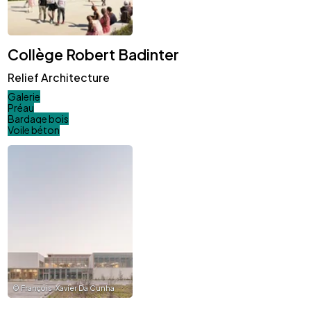
Collège Robert Badinter
Relief Architecture
Galerie
Préau
Bardage bois
Voile béton
©
François-Xavier Da Cunha