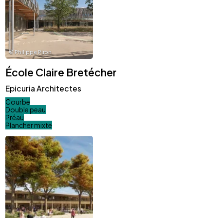
©
Philippe Piron
École Claire Bretécher
Epicuria Architectes
Courbe
Double peau
Préau
Plancher mixte