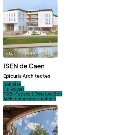
©
Epicuria Architectes
ISEN de Caen
Epicuria Architectes
Sobriété
Hall ouvert
FOB - Façade à Ossature Bois
Architecture bioclimatique