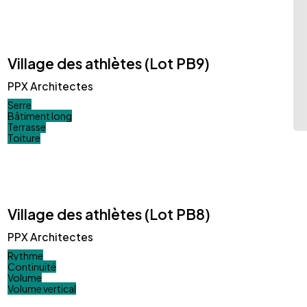
Village des athlètes (Lot PB9)
PPX Architectes
Serre
Bâtiment long
Terrasse
Toiture
Village des athlètes (Lot PB8)
PPX Architectes
Rythme
Continuité
Volume
Volume vertical