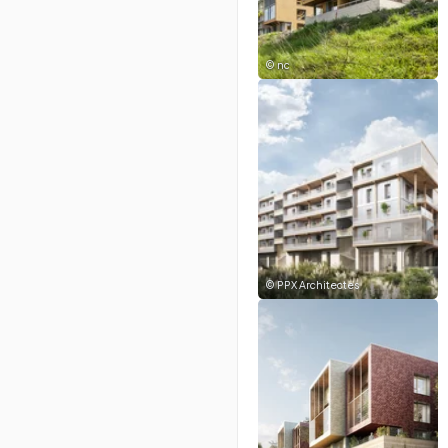
©
nc
©
PPX Architectes