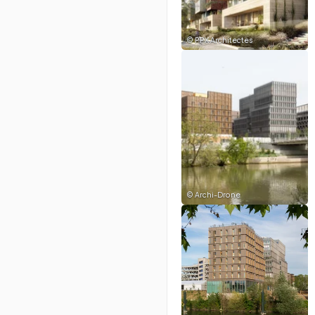
©
PPX Architectes
©
Archi-Drone