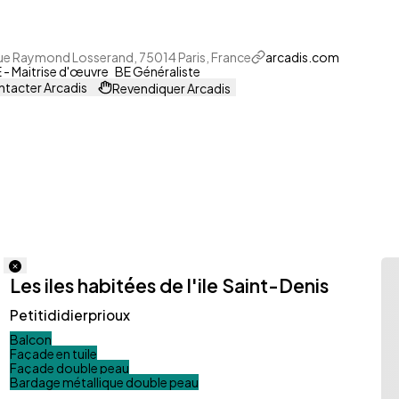
ue Raymond Losserand, 75014 Paris, France
arcadis.com
- Maitrise d'œuvre
BE Généraliste
tacter Arcadis
Revendiquer Arcadis
Les iles habitées de l'ile Saint-Denis
Petitididierprioux
Balcon
Façade en tuile
Façade double peau
Bardage métallique double peau