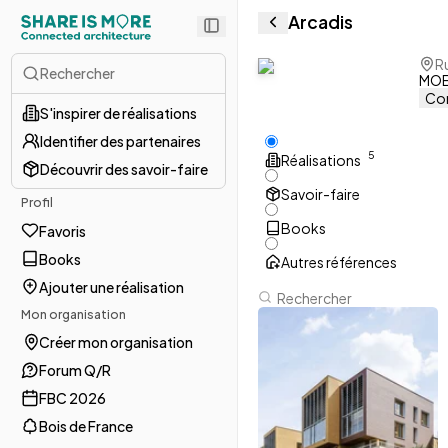
Arcadis
R
Rechercher
MOE 
Con
S'inspirer de réalisations
Identifier des partenaires
5
Réalisations
Découvrir des savoir-faire
Savoir-faire
Profil
Books
Favoris
Books
Autres références
Ajouter une réalisation
Mon organisation
Créer mon organisation
Forum Q/R
FBC 2026
Bois de France