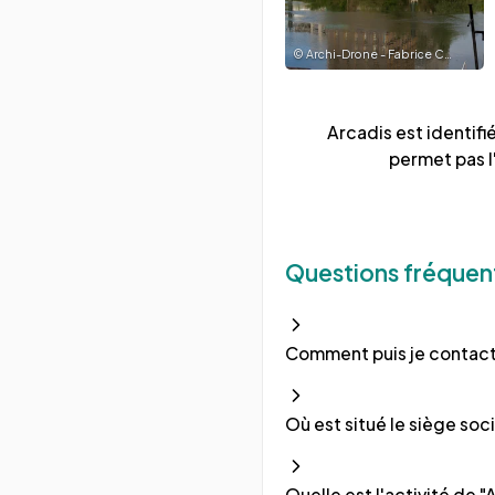
©
Archi-Drone - Fabrice Commerçon
Arcadis
est identifi
permet pas l
Questions fréquen
Comment puis je contacte
Où est situé le siège soci
Quelle est l'activité de "