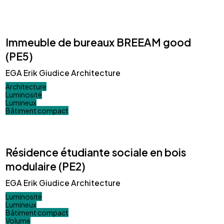
Immeuble de bureaux BREEAM good
(PE5)
EGA Erik Giudice Architecture
Architecture
Luminosité
Lumineux
Bâtiment compact
Résidence étudiante sociale en bois
modulaire (PE2)
EGA Erik Giudice Architecture
Luminosité
Lumineux
Bâtiment compact
Volume