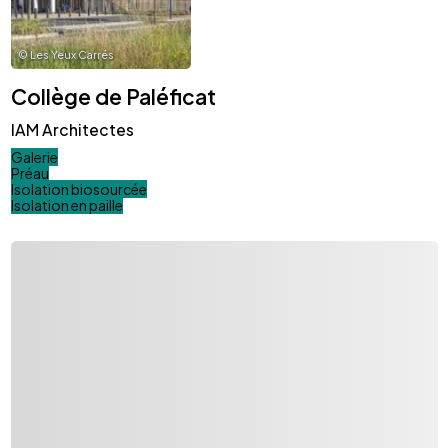
©
Les Yeux Carrés
Collège de Paléficat
IAM Architectes
Galerie
Préau
Isolation biosourcée
Isolation en paille