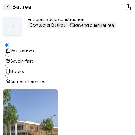
Batirea
Entreprise de la construction
Contacter Batirea
Revendiquer Batirea
1
Réalisations
Savoir-faire
Books
Autres références