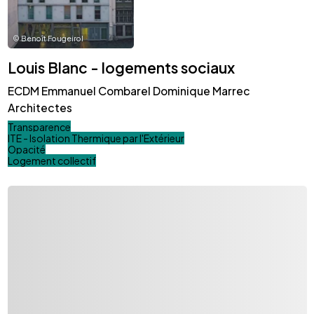
©
Benoît Fougeirol
Louis Blanc - logements sociaux
ECDM Emmanuel Combarel Dominique Marrec
Architectes
Transparence
ITE - Isolation Thermique par l'Extérieur
Opacité
Logement collectif