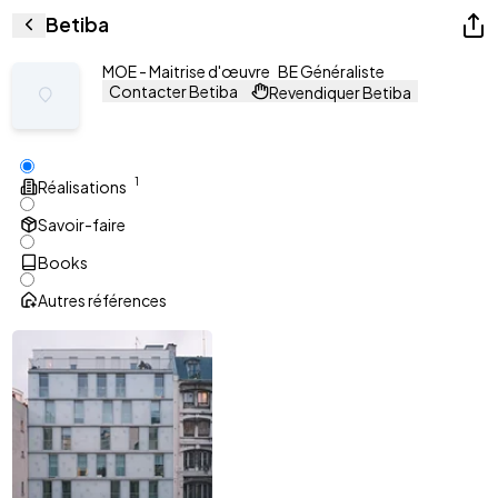
Betiba
MOE - Maitrise d'œuvre
BE Généraliste
Contacter Betiba
Revendiquer Betiba
1
Réalisations
Savoir-faire
Books
Autres références