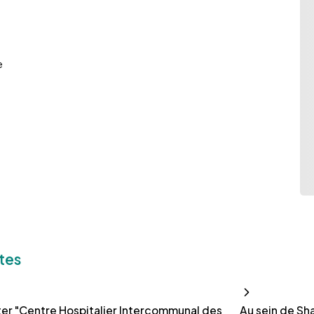
e
tes
er "Centre Hospitalier Intercommunal des
Au sein de Sh