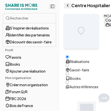
Centre Hospitalier
MOA 
Rechercher
Con
R
S'inspirer de réalisations
Identifier des partenaires
Découvrir des savoir-faire
Profil
Favoris
Réalisations
Books
Savoir-faire
Ajouter une réalisation
Mon organisation
Books
Créer mon organisation
Autres références
Forum Q/R
FBC 2026
Bois de France