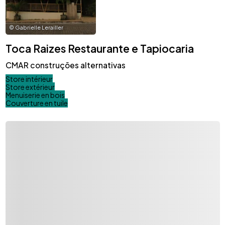
©
Gabrielle Lerailler
Toca Raizes Restaurante e Tapiocaria
CMAR construções alternativas
Store intérieur
Store extérieur
Menuiserie en bois
Couverture en tuile