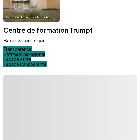
©
Simon Menges / Nino Tugushi
Centre de formation Trumpf
Barkow Leibinger
Transparence
Bâtiment hexagonal
Façade vitrée
Façade transparente