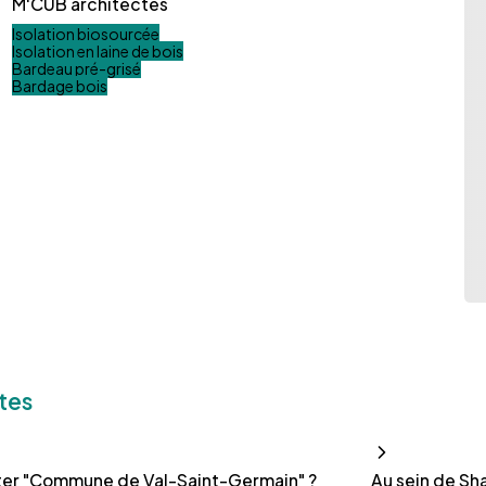
M'CUB architectes
Isolation biosourcée
Isolation en laine de bois
Bardeau pré-grisé
Bardage bois
tes
ter "Commune de Val-Saint-Germain" ?
Au sein de Sh