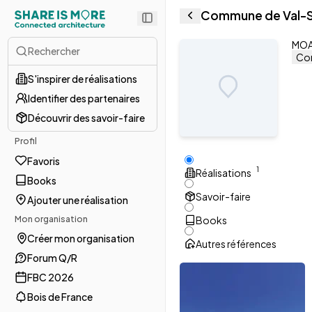
Commune de Val-S
MOA 
Rechercher
Con
S'inspirer de réalisations
Identifier des partenaires
Découvrir des savoir-faire
Profil
Favoris
1
Réalisations
Books
Savoir-faire
Ajouter une réalisation
Mon organisation
Books
Créer mon organisation
Autres références
Forum Q/R
FBC 2026
Bois de France