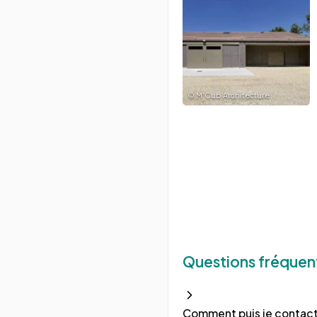
©
M'Cub Architecture
Questions fréquen
Comment puis je contac