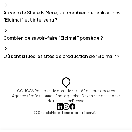
Au sein de Share Is More, sur combien de réalisations
"Elcimai " est intervenu ?
Combien de savoir-faire "Elcimai " possède ?
Où sont situés les sites de production de "Elcimai " ?
CGU
CGV
Politique de confidentialité
Politique cookies
Agences
Professionnels
Photographes
Devenir ambassadeur
Notre mission
Presse
© ShareIsMore. Tous droits réservés.