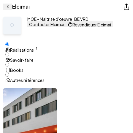
Elcimai
MOE - Maitrise d'œuvre
BE VRD
Contacter Elcimai
Revendiquer Elcimai
1
Réalisations
Savoir-faire
Books
Autres références