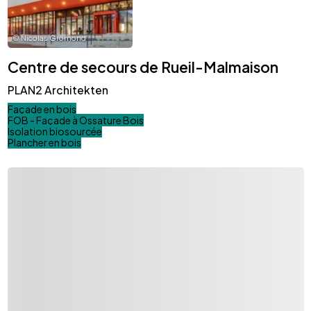
©
Nicolas Gromond
Centre de secours de Rueil-Malmaison
PLAN2 Architekten
Façade en bois
FOB - Façade à Ossature Bois
Isolation biosourcée
Plancher en bois