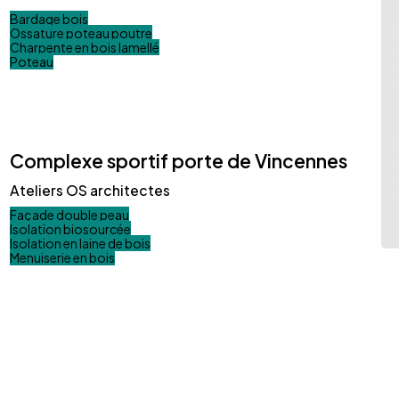
Bardage bois
Ossature poteau poutre
Charpente en bois lamellé
Poteau
Complexe sportif porte de Vincennes
Ateliers OS architectes
Façade double peau
Isolation biosourcée
Isolation en laine de bois
Menuiserie en bois