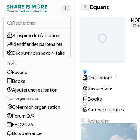
Equans
MOE 
Rechercher
Con
S'inspirer de réalisations
Identifier des partenaires
Découvrir des savoir-faire
Profil
Favoris
2
Réalisations
Books
Savoir-faire
Ajouter une réalisation
Mon organisation
Books
Créer mon organisation
Autres références
Forum Q/R
FBC 2026
Bois de France