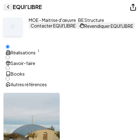
EQUI'LIBRE
MOE - Maitrise d'œuvre
BE Structure
Contacter EQUI'LIBRE
Revendiquer EQUI'LIBRE
1
Réalisations
Savoir-faire
Books
Autres références