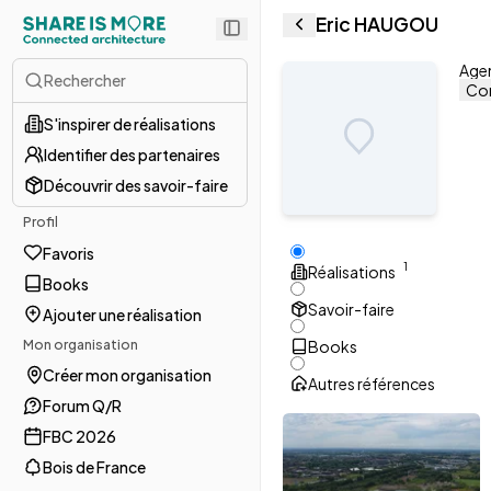
Eric HAUGOU
Agen
Rechercher
Con
S'inspirer de réalisations
Identifier des partenaires
Découvrir des savoir-faire
Profil
Favoris
1
Réalisations
Books
Savoir-faire
Ajouter une réalisation
Mon organisation
Books
Créer mon organisation
Autres références
Forum Q/R
FBC 2026
Bois de France