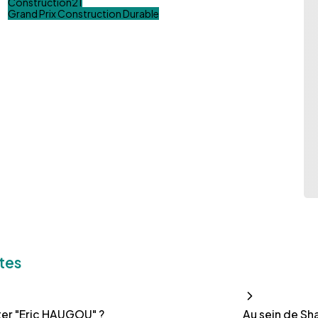
Construction21
Grand Prix Construction Durable
tes
er "Eric HAUGOU" ?
Au sein de Sh