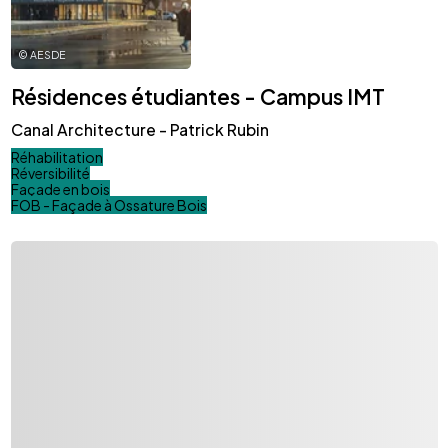
©
AESDE
Résidences étudiantes - Campus IMT
Canal Architecture - Patrick Rubin
Réhabilitation
Réversibilité
Façade en bois
FOB - Façade à Ossature Bois