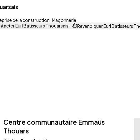
uarsais
eprise de la construction
Maçonnerie
tacter Eurl Batisseurs Thouarsais
Revendiquer Eurl Batisseurs Th
Centre communautaire Emmaüs
Thouars