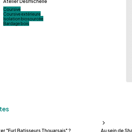
Atelier Desmichelle
Coursive
Coursive extérieure
Isolation biosourcée
Bardage bois
tes
r "Eurl Batisseurs Thouarsais" ?
Au sein de Sha