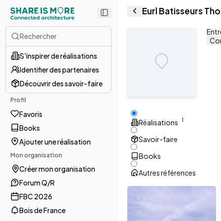
Eurl Batisseurs Tho
Entr
Rechercher
Con
S'inspirer de réalisations
Identifier des partenaires
Découvrir des savoir-faire
Profil
Favoris
1
Réalisations
Books
Savoir-faire
Ajouter une réalisation
Mon organisation
Books
Créer mon organisation
Autres références
Forum Q/R
FBC 2026
Bois de France