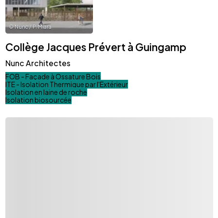
©
Nunc / P. Miara
Collège Jacques Prévert à Guingamp
Nunc Architectes
FOB - Façade à Ossature Bois
ITE - Isolation Thermique par l'Extérieur
Isolation en laine de roche
Isolation biosourcée