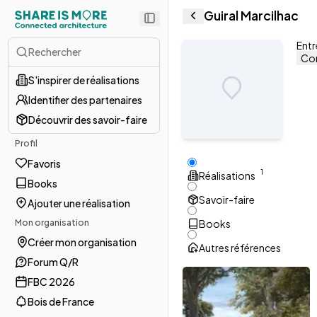
Guiral Marcilhac
Entr
Rechercher
Con
S'inspirer de réalisations
Identifier des partenaires
Découvrir des savoir-faire
Profil
Favoris
1
Réalisations
Books
Savoir-faire
Ajouter une réalisation
Mon organisation
Books
Créer mon organisation
Autres références
Forum Q/R
FBC 2026
Bois de France