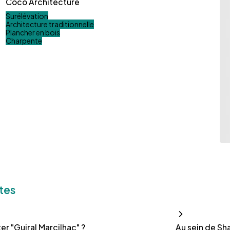
Coco Architecture
Surélévation
Architecture traditionnelle
Plancher en bois
Charpente
tes
r "Guiral Marcilhac" ?
Au sein de Sha