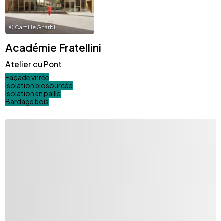
©
Camille Gharbi
Académie Fratellini
Atelier du Pont
Façade vitrée
Isolation biosourcée
Isolation en paille
Bardage bois