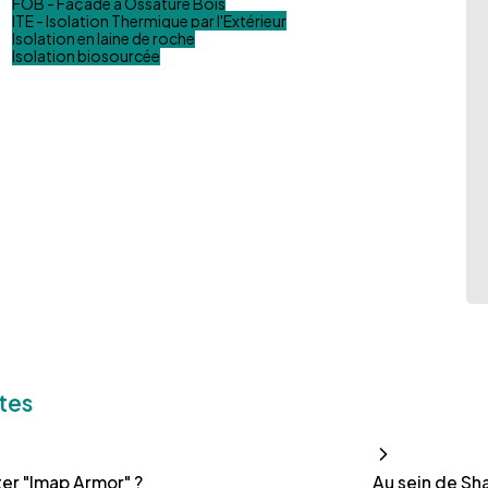
FOB - Façade à Ossature Bois
ITE - Isolation Thermique par l'Extérieur
Isolation en laine de roche
Isolation biosourcée
tes
er "Imap Armor" ?
Au sein de Sha