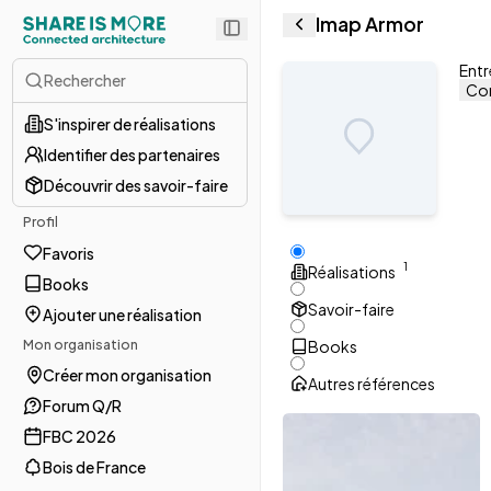
Imap Armor
Entr
Rechercher
Con
S'inspirer de réalisations
Identifier des partenaires
Découvrir des savoir-faire
Profil
Favoris
1
Réalisations
Books
Savoir-faire
Ajouter une réalisation
Mon organisation
Books
Créer mon organisation
Autres références
Forum Q/R
FBC 2026
Bois de France