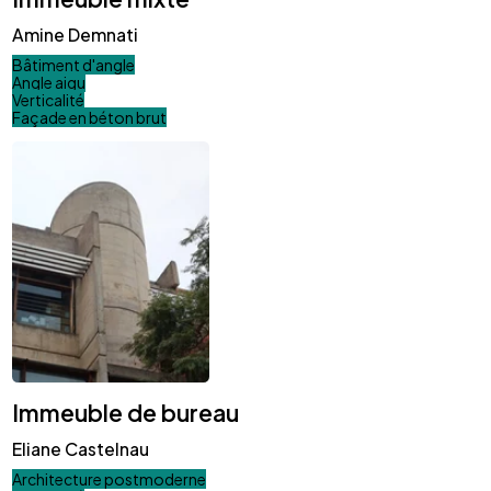
Amine Demnati
Bâtiment d'angle
Angle aigu
Verticalité
Façade en béton brut
Immeuble de bureau
Eliane Castelnau
Architecture postmoderne