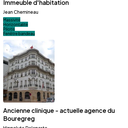
Immeuble d'habitation
Jean Chemineau
Massivité
Horizontalité
Pilotis
Fenêtre bandeau
Ancienne clinique - actuelle agence du
Bouregreg
Hippolyte Delaporte