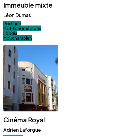
Immeuble mixte
Léon Dumas
Portique
Motif géométrique
Loggia
Moucharabieh
Cinéma Royal
Adrien Laforgue