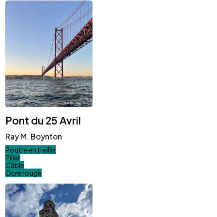
Pont du 25 Avril
Ray M. Boynton
Poutre en treillis
Pilier
Câble
Ocre rouge