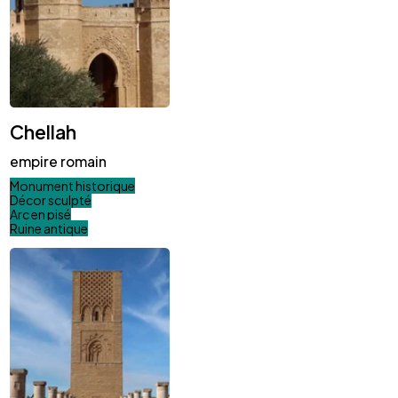
Chellah
empire romain
Monument historique
Décor sculpté
Arc en pisé
Ruine antique