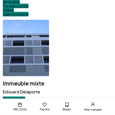
Verticalité
Façade courbe
Zellige
Salle de cinéma
Immeuble mixte
Edouard Delaporte
Horizontalité
Bande horizontale
Moucharabieh
FBC 2026
Favoris
Books
Mon compte
Brise-soleil