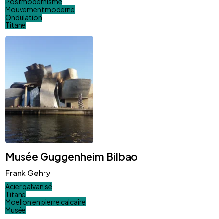
Postmodernisme
Mouvement moderne
Ondulation
Titane
Musée Guggenheim Bilbao
Frank Gehry
Acier galvanisé
Titane
Moellon en pierre calcaire
Musée