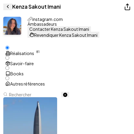
Kenza Sakout Imani
instagram.com
Ambassadeurs
Contacter Kenza Sakout Imani
Revendiquer Kenza Sakout Imani
8
1
Réalisations
Savoir-faire
Books
Autres références