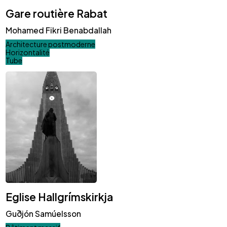
Gare routière Rabat
Mohamed Fikri Benabdallah
Architecture postmoderne
Horizontalité
Tube
Eglise Hallgrímskirkja
Guðjón Samúelsson