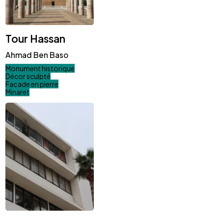
Tour Hassan
Ahmad Ben Baso
Monument historique
Décor sculpté
Façade en pierre
Minaret