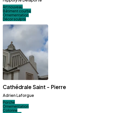
Art nouveau
Bâtiment courbe
Ornementation
Décor sculpté
Cathédrale Saint - Pierre
Adrien Laforgue
Porche
Ornementation
Colonne