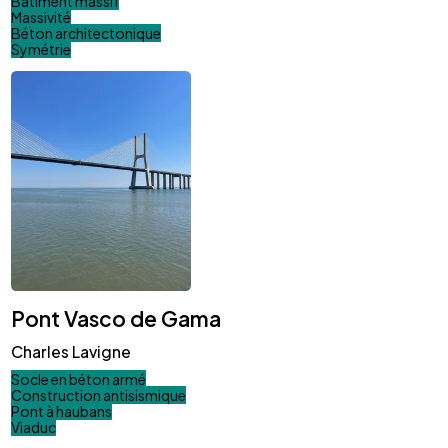
Bâtiment massif
Massivité
Béton architectonique
Symétrie
Pont Vasco de Gama
Charles Lavigne
Socle en béton armé
Construction antisismique
Pont à haubans
Viaduc