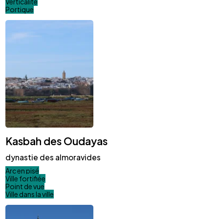
Verticalité
Portique
Kasbah des Oudayas
dynastie des almoravides
Arc en pisé
Ville fortifiée
Point de vue
Ville dans la ville