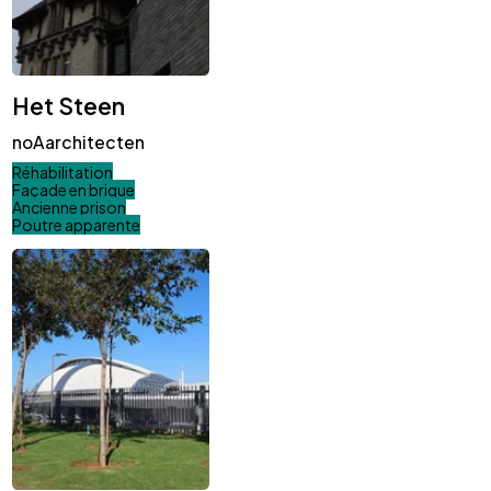
Het Steen
noAarchitecten
Réhabilitation
Façade en brique
Ancienne prison
Poutre apparente