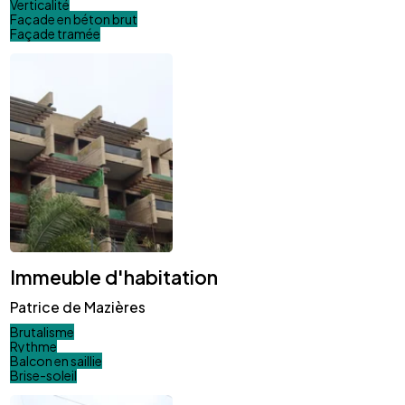
Verticalité
Façade en béton brut
Façade tramée
Immeuble d'habitation
Patrice de Mazières
Brutalisme
Rythme
Balcon en saillie
Brise-soleil