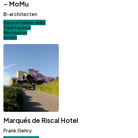
– MoMu
B-architecten
Rapport pleins-vides
Triple hauteur
Rénovation
Atrium
Marqués de Riscal Hotel
Frank Gehry