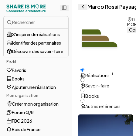
Marco Rossi Paysa
D
Rechercher
MOE 
Con
S'inspirer de réalisations
Identifier des partenaires
Découvrir des savoir-faire
Profil
Favoris
1
Réalisations
Books
Savoir-faire
Ajouter une réalisation
Mon organisation
Books
Créer mon organisation
Autres références
Forum Q/R
FBC 2026
Bois de France