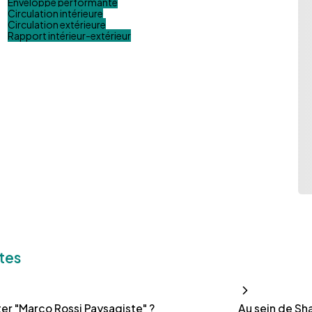
Enveloppe performante
Circulation intérieure
Circulation extérieure
Rapport intérieur-extérieur
tes
r "Marco Rossi Paysagiste" ?
Au sein de Sha