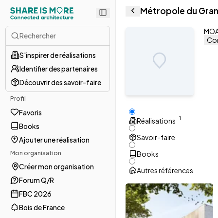
Métropole du Gran
MOA 
Rechercher
Con
S'inspirer de réalisations
Identifier des partenaires
Découvrir des savoir-faire
Profil
Favoris
1
Réalisations
Books
Savoir-faire
Ajouter une réalisation
Mon organisation
Books
Créer mon organisation
Autres références
Forum Q/R
FBC 2026
Bois de France