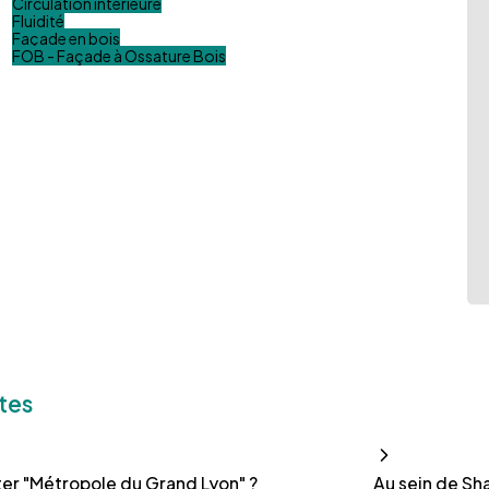
Circulation intérieure
Fluidité
Façade en bois
FOB - Façade à Ossature Bois
tes
er "Métropole du Grand Lyon" ?
Au sein de Sh