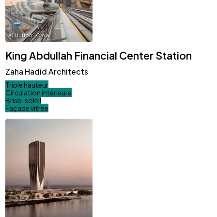
©
Hufton+Crow
King Abdullah Financial Center Station
Zaha Hadid Architects
Triple hauteur
Circulation intérieure
Brise-soleil
Façade vitrée