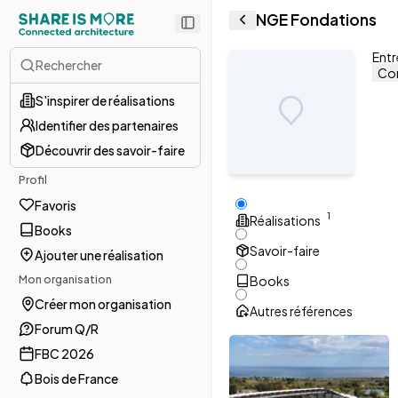
NGE Fondations
Entr
Rechercher
Con
S'inspirer de réalisations
Identifier des partenaires
Découvrir des savoir-faire
Profil
Favoris
1
Réalisations
Books
Savoir-faire
Ajouter une réalisation
Mon organisation
Books
Créer mon organisation
Autres références
Forum Q/R
FBC 2026
Bois de France