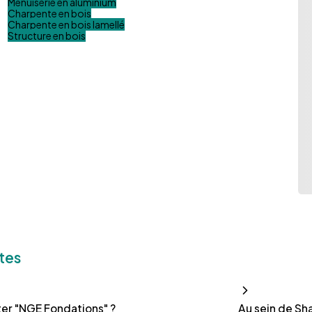
Menuiserie en aluminium
Charpente en bois
Charpente en bois lamellé
Structure en bois
tes
er "NGE Fondations" ?
Au sein de Sh