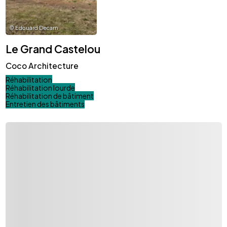
©
Edouard Decam
Le Grand Castelou
Coco Architecture
Réhabilitation
Réhabilitation lourde
Réhabilitation de bâtiment
Entretien des bâtiments