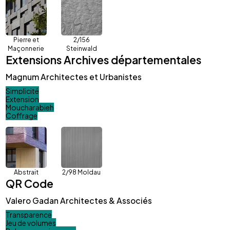
Pierre et
2/156
Maçonnerie
Steinwald
Extensions Archives départementales
Magnum Architectes et Urbanistes
Simplicité
Extension
Moucharabieh
Coffrage
Abstrait
2/98 Moldau
QR Code
Valero Gadan Architectes & Associés
Transparence
Jeu de volumes