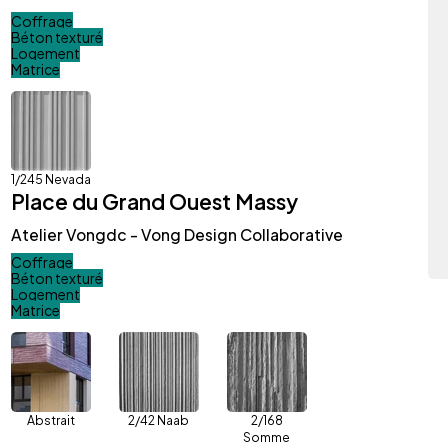
Coffrage
Béton texturé
Logement
Matrice
1/245 Nevada
Place du Grand Ouest Massy
Atelier Vongdc - Vong Design Collaborative
Coffrage
Béton texturé
Logement
Matrice
Abstrait
2/42 Naab
2/168
Somme