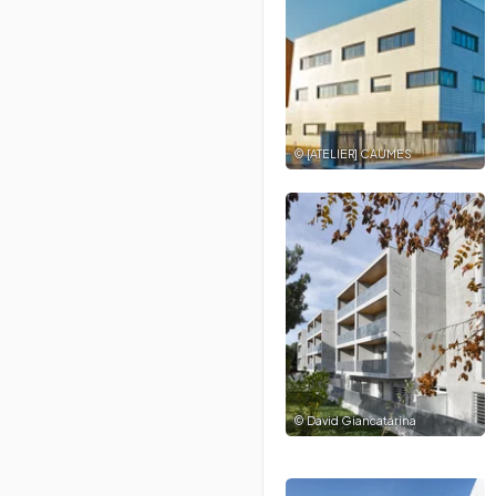
©
[ATELIER] CAUMES
©
David Giancatarina