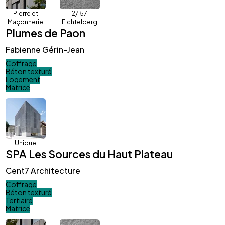
Pierre et
2/157
Maçonnerie
Fichtelberg
Plumes de Paon
Fabienne Gérin-Jean
Coffrage
Béton texturé
Logement
Matrice
Unique
SPA Les Sources du Haut Plateau
Cent7 Architecture
Coffrage
Béton texturé
Tertiaire
Matrice