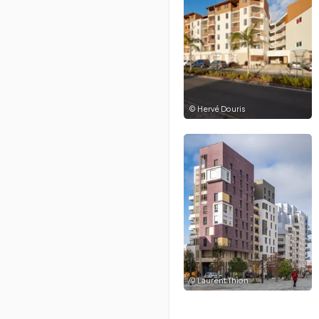
©
Hervé Douris
©
Laurent Thion