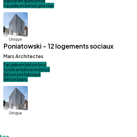
Balcon en quinconce
Façade en béton gris clair
Unique
Poniatowski - 12 logements sociaux
Mars Architectes
Façade en béton brut
Socle en béton matricé
Béton préfabriqué
Béton blanc
Unique
tes