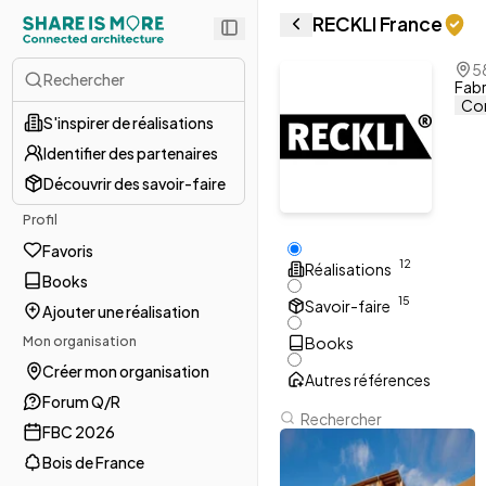
RECKLI France
58
Rechercher
Fabr
Con
S'inspirer de réalisations
Identifier des partenaires
Découvrir des savoir-faire
Profil
Favoris
1
2
Réalisations
Books
1
5
Savoir-faire
Ajouter une réalisation
Mon organisation
Books
Créer mon organisation
Autres références
Forum Q/R
FBC 2026
Bois de France