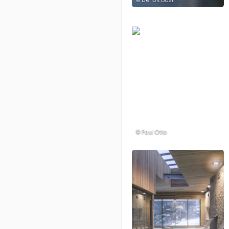
©
Paul Otto