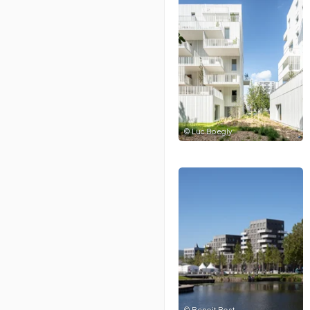
©
Luc Boegly
©
Benoit Bost