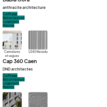
anthracite architecture
Coffrage
Béton texturé
Logement
Matrice
Cannelures
1/245 Nevada
et vagues
Cap 360 Caen
DND architectes
Coffrage
Béton texturé
Logement
Matrice