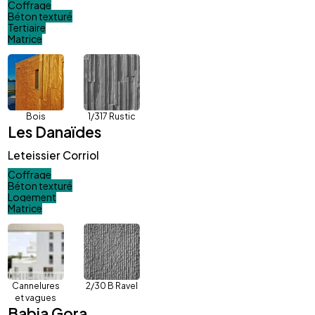
Coffrage
Béton texturé
Tertiaire
Matrice
Bois
1/317 Rustic
Les Danaïdes
Leteissier Corriol
Coffrage
Béton texturé
Logement
Matrice
Cannelures
2/30 B Ravel
et vagues
Babia Gora