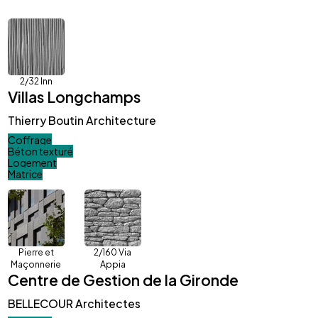
2/32 Inn
Villas Longchamps
Thierry Boutin Architecture
Coffrage
Béton texturé
Logement
Matrice
Pierre et
2/160 Via
Maçonnerie
Appia
Centre de Gestion de la Gironde
BELLECOUR Architectes