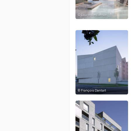
©
Laurence Barruel
©
François Dantart