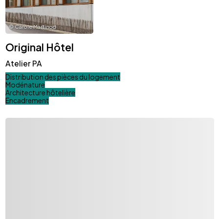
©
Carole Martinod
Original Hôtel
Atelier PA
Distribution des pièces du logement
Modénature
Architecture hôtelière
Encadrement