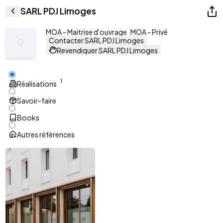
SARL PDJ Limoges
MOA - Maitrise d'ouvrage
MOA - Privé
Contacter SARL PDJ Limoges
Revendiquer SARL PDJ Limoges
1
Réalisations
Savoir-faire
Books
Autres références