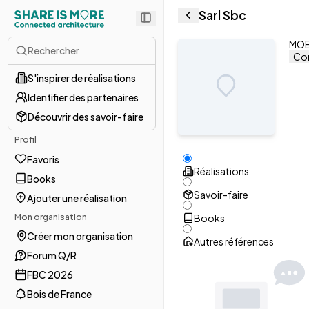
Sarl Sbc
MOE 
Rechercher
Con
S'inspirer de réalisations
Identifier des partenaires
Découvrir des savoir-faire
Profil
Favoris
Réalisations
Books
Savoir-faire
Ajouter une réalisation
Mon organisation
Books
Créer mon organisation
Autres références
Forum Q/R
FBC 2026
Bois de France