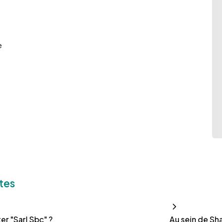
e
tes
r "Sarl Sbc" ?
Au sein de Sha