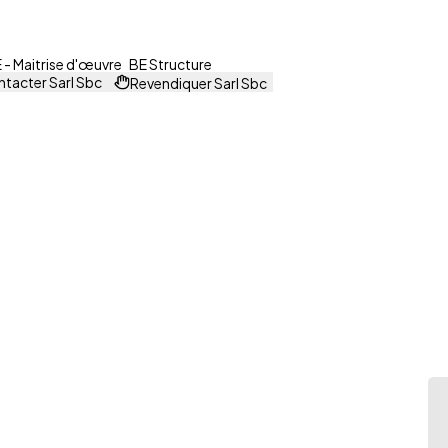
- Maitrise d'œuvre
BE Structure
tacter Sarl Sbc
Revendiquer Sarl Sbc