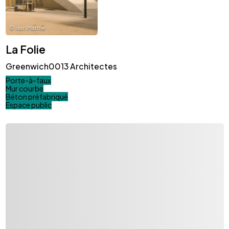
©
Ivan Mathie
La Folie
Greenwich0013 Architectes
Porte-à-faux
Mur courbe
Béton préfabriqué
Espace public