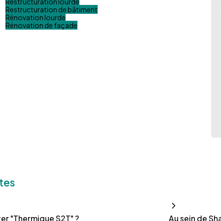
Restructuration lourde
Restructuration de bâtiment
Rénovation lourde
Rénovation de façade
tes
er "Thermique S2T" ?
Au sein de Sh