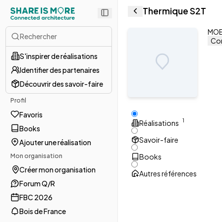
Thermique S2T
MOE 
Rechercher
Con
S'inspirer de réalisations
Identifier des partenaires
Découvrir des savoir-faire
Profil
Favoris
1
Réalisations
Books
Savoir-faire
Ajouter une réalisation
Mon organisation
Books
Créer mon organisation
Autres références
Forum Q/R
FBC 2026
Bois de France