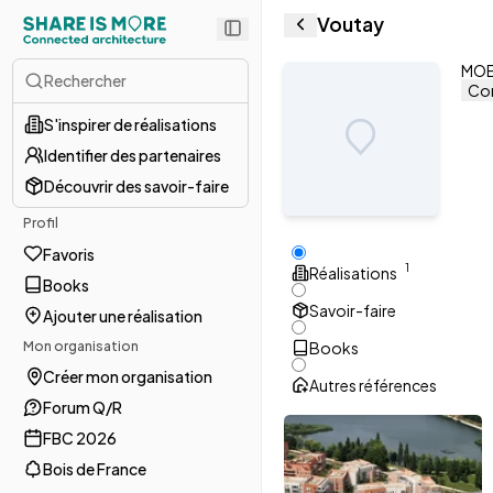
Voutay
MOE 
Rechercher
Con
S'inspirer de réalisations
Identifier des partenaires
Découvrir des savoir-faire
Profil
Favoris
1
Réalisations
Books
Savoir-faire
Ajouter une réalisation
Mon organisation
Books
Créer mon organisation
Autres références
Forum Q/R
FBC 2026
Bois de France