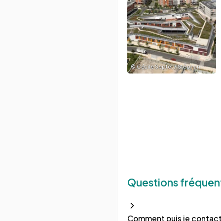
©
Cécile Septet / Stéphane Chalmeau / Olivier Wogenscky
Questions fréquen
Comment puis je contact