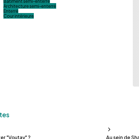
Bâtiment semi-enterré
Architecture semi-enterré
Enterré
Cour intérieure
tes
er "Voutay" ?
Au sein de Sha